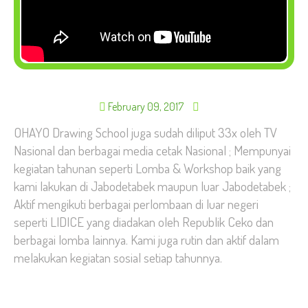
February 09, 2017
OHAYO Drawing School juga sudah diliput 33x oleh TV
Nasional dan berbagai media cetak Nasional ; Mempunyai
kegiatan tahunan seperti Lomba & Workshop baik yang
kami lakukan di Jabodetabek maupun luar Jabodetabek ;
Aktif mengikuti berbagai perlombaan di luar negeri
seperti LIDICE yang diadakan oleh Republik Ceko dan
berbagai lomba lainnya. Kami juga rutin dan aktif dalam
melakukan kegiatan sosial setiap tahunnya.